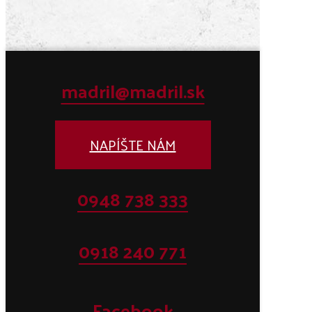
madril@madril.sk
NAPÍŠTE NÁM
0948 738 333
0918 240 771
Facebook