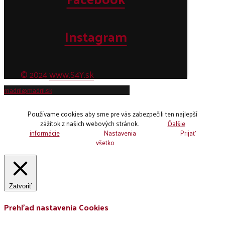
Instagram
© 2024
www.S4Y.sk
madril@madril.sk
Používame cookies aby sme pre vás zabezpečili ten najlepší
zážitok z našich webových stránok.
Ďalšie
informácie
Nastavenia
Prijať
všetko
Zatvoriť
Prehľad nastavenia Cookies