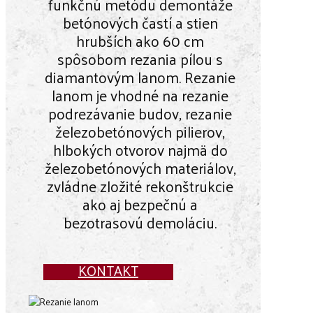
funkčnú metódu demontáže
betónových častí a stien
hrubších ako 60 cm
spôsobom rezania pílou s
diamantovým lanom. Rezanie
lanom je vhodné na rezanie
podrezávanie budov, rezanie
železobetónových pilierov,
hlbokých otvorov najmä do
železobetónových materiálov,
zvládne zložité rekonštrukcie
ako aj bezpečnú a
bezotrasovú demoláciu.
KONTAKT