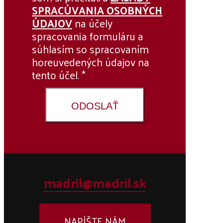
SPRACÚVANIA OSOBNÝCH
ÚDAJOV
na účely
spracovania formuláru a
súhlasím so spracovaním
horeuvedených údajov na
tento účel. *
madril@madril.sk
NAPÍŠTE NÁM