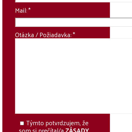
Mail: *
Otázka / Požiadavka: *
Týmto potvrdzujem, že
som si prečítal/a
ZÁSADY