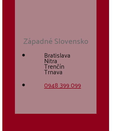
Západné Slovensko
Bratislava
Nitra
Trenčín
Trnava
0948 399 099