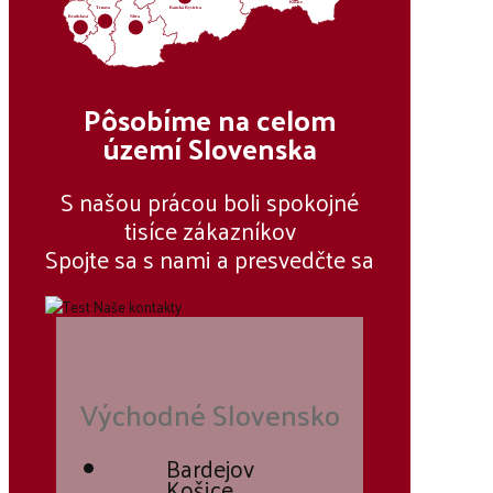
Košice
Trnava
Banská Bystrica
Bratislava
Nitra
Pôsobíme na celom
území Slovenska
S našou prácou boli spokojné
tisíce zákazníkov
Spojte sa s nami a presvedčte sa
Východné Slovensko
Bardejov
Košice