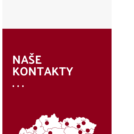
NAŠE
KONTAKTY
. . .
Žilina
Bardejov
Poprad
Prešov
Trenčín
Michalovce