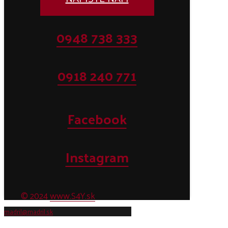
0948 738 333
0918 240 771
Facebook
Instagram
© 2024
www.S4Y.sk
madril@madril.sk